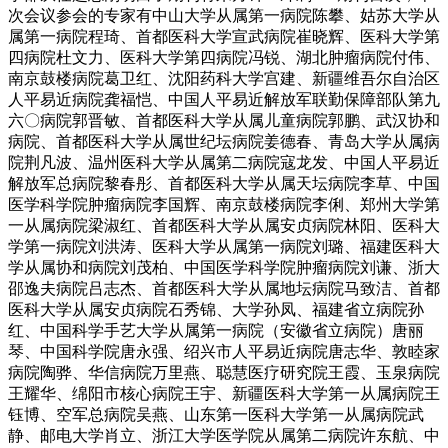
次会议参会的专家有中山大学从属第一病院陈攀、姑苏大学从
属第一病院程琦、首都医科大学宣武病院崔晓辉、医科大学第
四病院杜文力、医科大学第四病院冯锐、湖北肿瘤病院付伟、
南京鼓楼病院葛卫红、沈阳药科大学宫建、新疆维吾尔自治区
人平易近病院龚福恺、中国人平易近解放军联勤保障部队第九
六〇病院郭晋敏、首都医科大学从属儿童病院郭鹏、武汉协和
病院、首都医科大学从属世纪坛病院姜德春、青岛大学从属病
院荆凡波、温州医科大学从属第二病院寇龙发、中国人平易近
解放军总病院黎春彤、首都医科大学从属天坛病院李草、中国
医学科学院肿瘤病院李国辉、南京鼓楼病院李俐、郑州大学第
一从属病院梁淑红、首都医科大学从属安贞病院林阳、医科大
学第一病院刘洪涛、医科大学从属第一病院刘璐、福建医科大
学从属协和病院刘茂柏、中国医学科学院肿瘤病院刘谦、浙大
邵逸夫病院吕志杰、首都医科大学从属地坛病院马致洁、首都
医科大学从属安贞病院石秀锦、大学孙凤、福建省立病院孙
红、中国科学手艺大学从属第一病院（安徽省立病院）唐丽
琴、中国科学院唐永强、绍兴市人平易近病院唐志华、敦睦家
病院陶骅、华信病院万里燕、聪慧医疗研究院王霞、玉泉病院
王耀华、绵阳市核心病院王宇、新疆医科大学第一从属病院王
钰博、空军总病院吴燕、山东第一医科大学第一从属病院武
静、邮电大学肖立、浙江大学医学院从属第二病院许东航、中