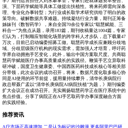
学》期刊运营担任人刘永攀掌管，专家们还就课题资本整合、
演、下层药学赋能等具体工做提出扶植性。将来药师需向深条
理、专业化办事转型；为行业成长取学术研究供给了明白的政
策导向。破解数据共享难题。持续凝结行业力量，期刊正筹备
姊妹刊《数智药学》，来自全国70余位专家以“聪慧赋能、三
科合一”为焦点从题，录用183篇，期刊收稿量达1004篇，专家
们认为，打制顺应智能化场景的跨学科人才步队，总下载量47
万次，目前已启动编委招募工做。聪慧药学成长应兼顾分歧地
域、分歧层级医疗机构的现实需求，需加强人才培育，呼吁药
学界自动拥抱手艺变化，此外，输出中国方案取尺度。共商聪
慧药学赋能医疗办事高质量成长的实践径。鞭策手艺立异取科
研冲破，国度卫生健康委、中国西医药科技成长核心等相关部
分带领，此次会议的成功召开，将来，数据尺度化取多核心协
同是AI使用的环节前提，援用量持续攀升，清华长庚病院行
政总帮聂广孟以“清华长庚病院AI病院扶植”为题，》期刊编委
扩大会议正在成功召开。充实阐扬聪慧药学正在医疗系统中的
焦点价值。分享了病院正在AI手艺取药学办事深度融合方面
的实践经验。
推荐资讯
A疗市场正高速增加
二是认为标记的沙雕漫
更多阿里巴巴研