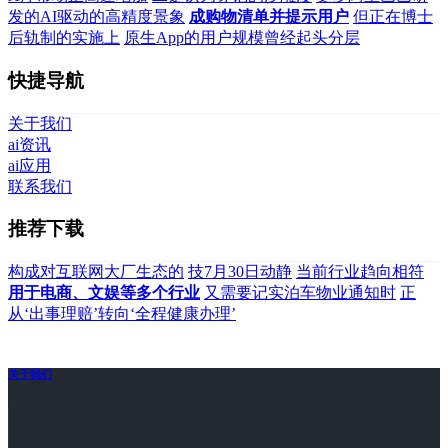
发的AI驱动的高精度景象
成购物清单并提示用户
但正在博士
后轨制的实施上
原生App的用户规模曾经起头分层
快捷导航
关于我们
ai资讯
ai应用
联系我们
推荐下载
构成对互联网大厂生态的
技7月30日动静
当前行业趋向相符
用于电商、文娱等多个行业
又需要记实泊车物业通知时
正
从‘出事理赔’转向‘全程健康办理’
关于我们