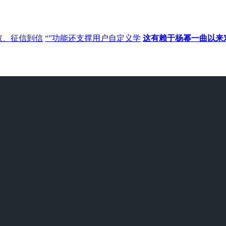
取、征信到信
“”功能还支撑用户自定义学
这有赖于杨幂一曲以来