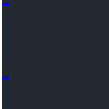
ai资讯
ai应用