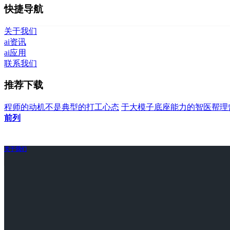
快捷导航
关于我们
ai资讯
ai应用
联系我们
推荐下载
程师的动机不是典型的打工心态
于大模子底座能力的智医帮理
前列
关于我们