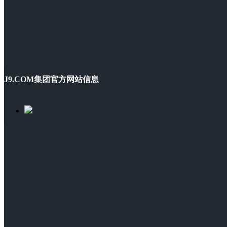
J9.COM集团官方网站信息