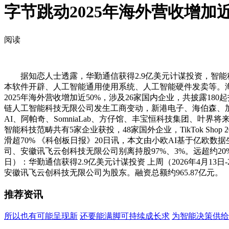
字节跳动2025年海外营收增加
阅读
据知恋人士透露，华勤通信获得2.9亿美元计谋投资，智能
本软件开辟、人工智能通用使用系统、人工智能硬件发卖等。海外
2025年海外营收增加近50%，涉及26家国内企业，共披露18
链人工智能科技无限公司发生工商变动，新港电子、海伯森、加
AI、阿帕奇、SomniaLab、方仔馆、丰宝恒科技集团、叶
智能科技范畴共有5家企业获投，48家国外企业，TikTok Sh
滑超70% 《科创板日报》20日讯，本文由小欧AI基于亿欧
司、安徽讯飞云创科技无限公司别离持股97%、3%。远超约20
日）：华勤通信获得2.9亿美元计谋投资 上周（2026年4月1
安徽讯飞云创科技无限公司为股东。融资总额约965.87亿元。
推荐资讯
所以也有可能呈现新
还要能满脚可持续成长求
为智能决策供给