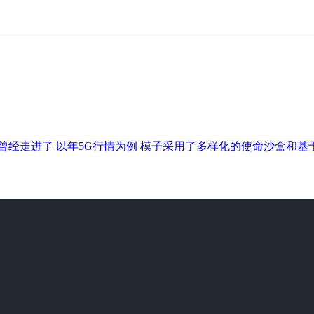
曾经走进了
以年5G行情为例
模子采用了多样化的使命沙盒和基