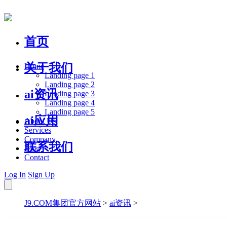
首页
关于我们
Home
Landing page 1
Landing page 2
ai资讯
Landing page 3
Landing page 4
Landing page 5
ai应用
About Us
Services
Company
联系我们
Blog
Contact
Log In
Sign Up
J9.COM集团官方网站
>
ai资讯
>