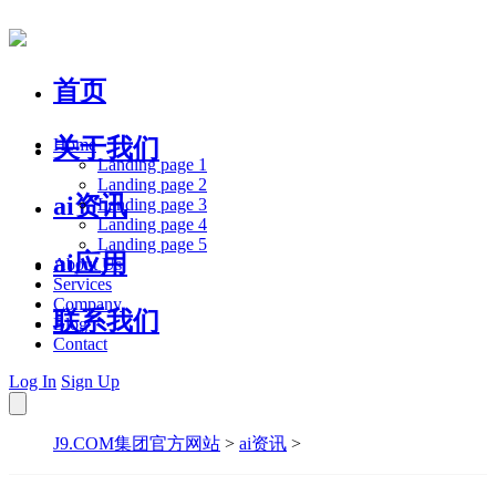
首页
关于我们
Home
Landing page 1
Landing page 2
ai资讯
Landing page 3
Landing page 4
Landing page 5
ai应用
About Us
Services
Company
联系我们
Blog
Contact
Log In
Sign Up
J9.COM集团官方网站
>
ai资讯
>