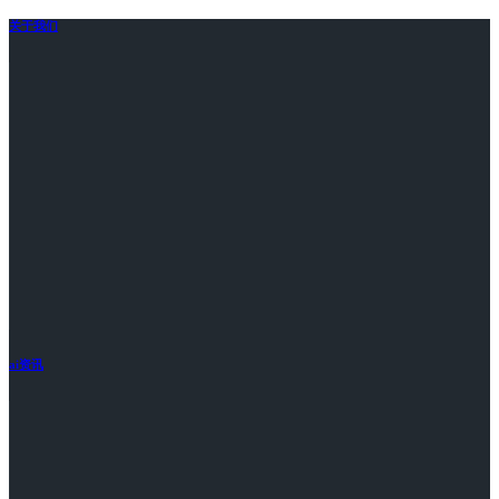
关于我们
ai资讯