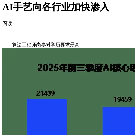
AI手艺向各行业加快渗入
阅读
算法工程师岗亭对学历要求最高，