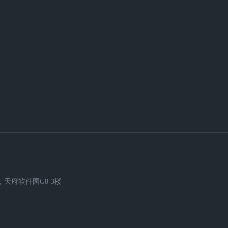
天府软件园G8-3楼