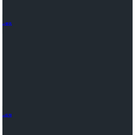
ai资讯
ai应用