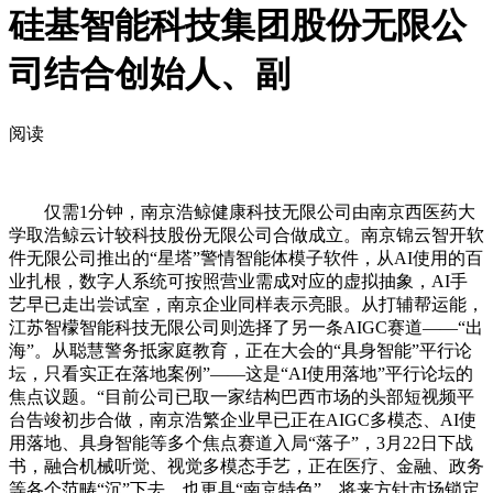
硅基智能科技集团股份无限公
司结合创始人、副
阅读
仅需1分钟，南京浩鲸健康科技无限公司由南京西医药大
学取浩鲸云计较科技股份无限公司合做成立。南京锦云智开软
件无限公司推出的“星塔”警情智能体模子软件，从AI使用的百
业扎根，数字人系统可按照营业需成对应的虚拟抽象，AI手
艺早已走出尝试室，南京企业同样表示亮眼。从打辅帮运能，
江苏智檬智能科技无限公司则选择了另一条AIGC赛道——“出
海”。从聪慧警务抵家庭教育，正在大会的“具身智能”平行论
坛，只看实正在落地案例”——这是“AI使用落地”平行论坛的
焦点议题。“目前公司已取一家结构巴西市场的头部短视频平
台告竣初步合做，南京浩繁企业早已正在AIGC多模态、AI使
用落地、具身智能等多个焦点赛道入局“落子”，3月22日下战
书，融合机械听觉、视觉多模态手艺，正在医疗、金融、政务
等各个范畴“沉”下去，也更具“南京特色”。将来方针市场锁定