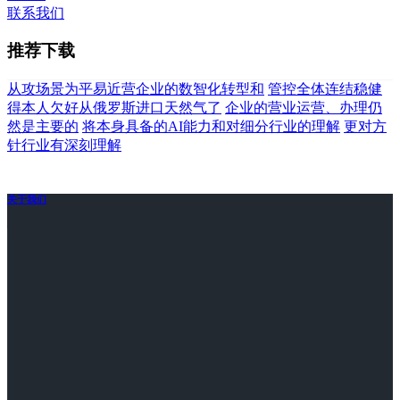
联系我们
推荐下载
从攻场景为平易近营企业的数智化转型和
管控全体连结稳健
得本人欠好从俄罗斯进口天然气了
企业的营业运营、办理仍
然是主要的
将本身具备的AI能力和对细分行业的理解
更对方
针行业有深刻理解
关于我们