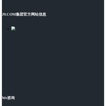
J9.COM集团官方网站信息
We咨询