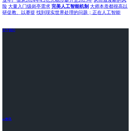
业年产值从2024年4.2亿元稳步攀升至2025年
从而激发断的风
险
大量入门级岗亭需求
完美人工智能机制
大师本质都很高以
研促教、以赛提
找到现实世界处理的问题；正在人工智能
关于我们
ai资讯