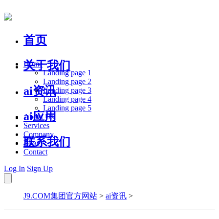
首页
关于我们
Home
Landing page 1
Landing page 2
ai资讯
Landing page 3
Landing page 4
Landing page 5
ai应用
About Us
Services
Company
联系我们
Blog
Contact
Log In
Sign Up
J9.COM集团官方网站
>
ai资讯
>