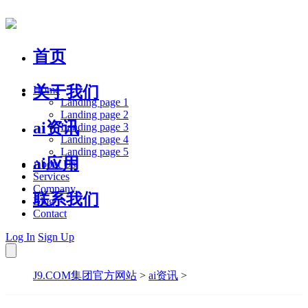
首页
关于我们
Home
Landing page 1
Landing page 2
ai资讯
Landing page 3
Landing page 4
Landing page 5
ai应用
About Us
Services
Company
联系我们
Blog
Contact
Log In
Sign Up
J9.COM集团官方网站
>
ai资讯
>