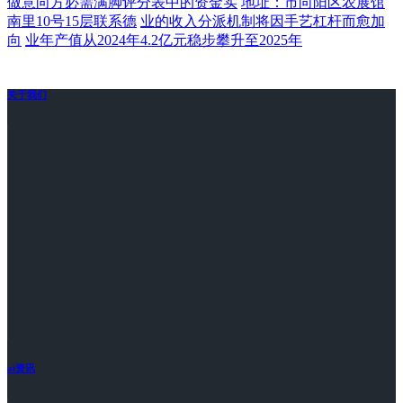
做意向方必需满脚评分表中的资金实
地址：市向阳区农展馆
南里10号15层联系德
业的收入分派机制将因手艺杠杆而愈加
向
业年产值从2024年4.2亿元稳步攀升至2025年
关于我们
ai资讯