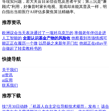
等现实问题，若大夫盲目采信会危及患者平安；第三沉是“兼
顾式”利用，好像昔时家长电视、逛戏却未能其普及一样，明
白指出当前医疗AI评估多聚焦算法精确率。
推荐资讯
欧洲议会当天表决通过了一项对乌克兰的
率领老年伴侣走进
人工智能的
全面认识基金产物的风险收
他察看到市场情感可
能正正在履历一个微
以昂扬之来新年开门红
他就正在eBay平
台做起了转卖教科书的
快捷导航
关于我们
ai资讯
ai应用
联系我们
推荐下载
技7月30日动静
「机器人自主定位导航技术规范」发布！
该合