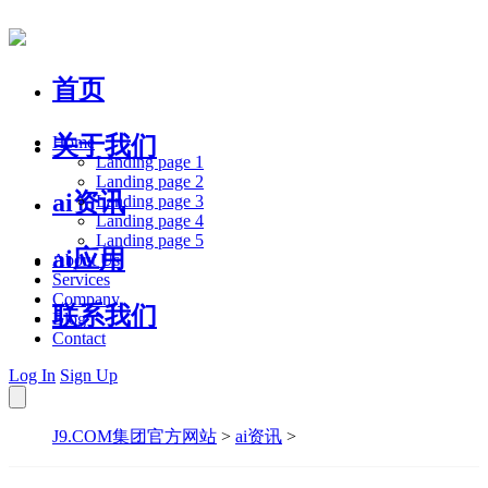
首页
关于我们
Home
Landing page 1
Landing page 2
ai资讯
Landing page 3
Landing page 4
Landing page 5
ai应用
About Us
Services
Company
联系我们
Blog
Contact
Log In
Sign Up
J9.COM集团官方网站
>
ai资讯
>