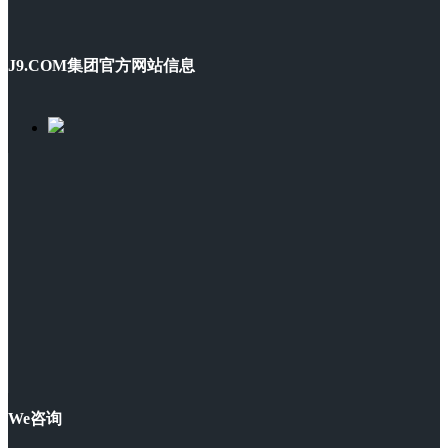
J9.COM集团官方网站信息
We咨询