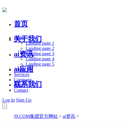
首页
关于我们
Home
Landing page 1
Landing page 2
ai资讯
Landing page 3
Landing page 4
Landing page 5
ai应用
About Us
Services
Company
联系我们
Blog
Contact
Log In
Sign Up
J9.COM集团官方网站
>
ai资讯
>