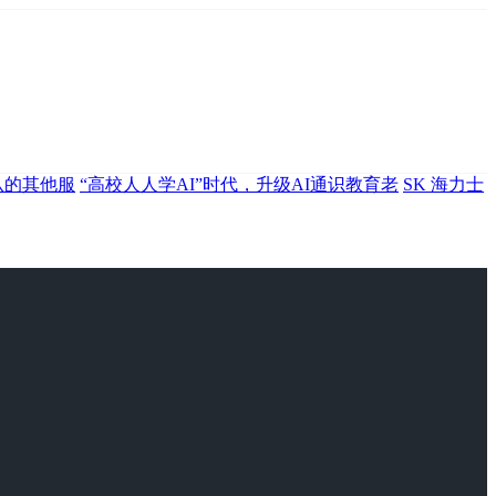
从的其他服
“高校人人学AI”时代，升级AI通识教育老
SK 海力士