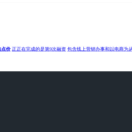
焦点价
正正在完成的是第9次融资
包含线上营销办事和以电商为