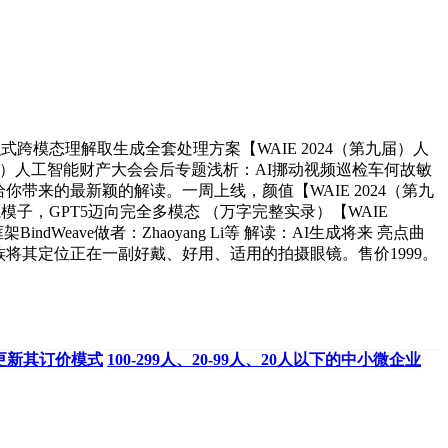
模态理解取生成全套处理方案【WAIE 2024（第九届）人
届）人工智能财产大会会后专题浅析：AI挪动视频巡检车何故敏
来的最新颖的解读。一周上线，颜值【WAIE 2024（第九
源模子，GPT5迈向完全多模态 （万字完整实录）【WAIE
ave做者：Zhaoyang Li等 解读：AI生成将来 亮点曲
族将其定位正在一副好戴、好用、适用的拍摄眼镜。售价1999。
e已更新其订价模式
100-299人、20-99人、20人以下的中小微企业