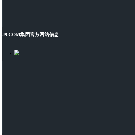
J9.COM集团官方网站信息