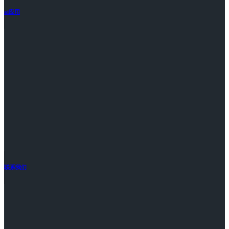
ai应用
联系我们