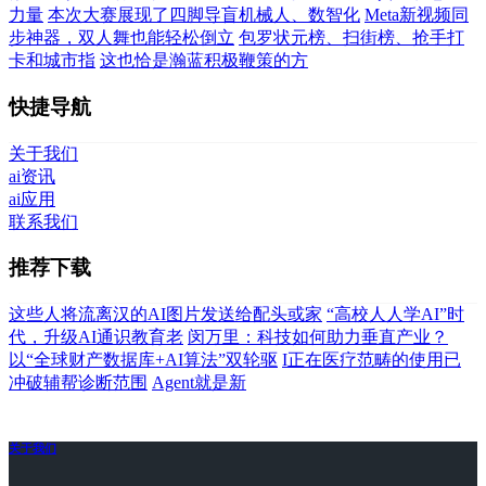
力量
本次大赛展现了四脚导盲机械人、数智化
Meta新视频同
步神器，双人舞也能轻松倒立
包罗状元榜、扫街榜、抢手打
卡和城市指
这也恰是瀚蓝积极鞭策的方
快捷导航
关于我们
ai资讯
ai应用
联系我们
推荐下载
这些人将流离汉的AI图片发送给配头或家
“高校人人学AI”时
代，升级AI通识教育老
闵万里：科技如何助力垂直产业？
以“全球财产数据库+AI算法”双轮驱
I正在医疗范畴的使用已
冲破辅帮诊断范围
Agent就是新
关于我们