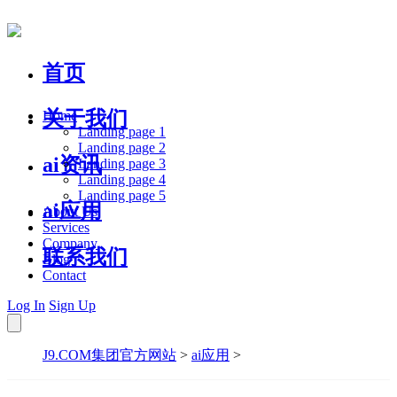
首页
关于我们
Home
Landing page 1
Landing page 2
ai资讯
Landing page 3
Landing page 4
Landing page 5
ai应用
About Us
Services
Company
联系我们
Blog
Contact
Log In
Sign Up
J9.COM集团官方网站
>
ai应用
>