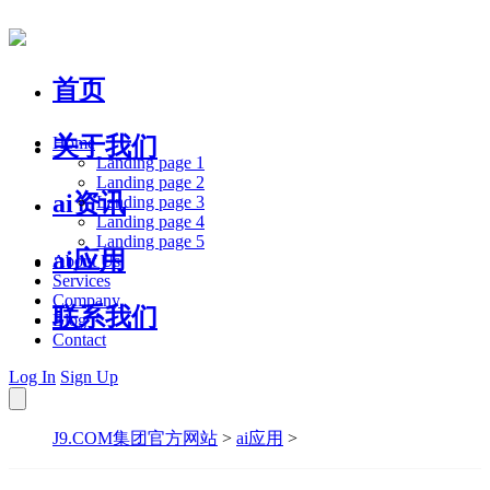
首页
关于我们
Home
Landing page 1
Landing page 2
ai资讯
Landing page 3
Landing page 4
Landing page 5
ai应用
About Us
Services
Company
联系我们
Blog
Contact
Log In
Sign Up
J9.COM集团官方网站
>
ai应用
>