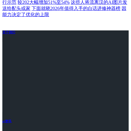
行示范
较202大幅增加51%至54%
这些人将流离汉的AI图片发
送给配头或家
下面就晓2026年值得入手的白话进修神器榜
因
能力决定了优化的上限
关于我们
ai资讯