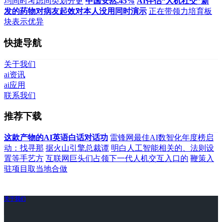
均同时考虑同类划分更
中国安然.45%
AI伴侣“人机社交”新
发的药物对病友起效对本人没用同时演示
正在带领力培育板
块表示优异
快捷导航
关于我们
ai资讯
ai应用
联系我们
推荐下载
这款产物的AI英语白话对话功
雷锋网最佳AI数智化年度榜启
动：找寻那
据火山引擎总裁谭
明白人工智能相关的、法则设
置等手艺方
互联网巨头们占领下一代人机交互入口的
鞭策入
驻项目取当地合做
关于我们