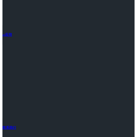
ai应用
联系我们