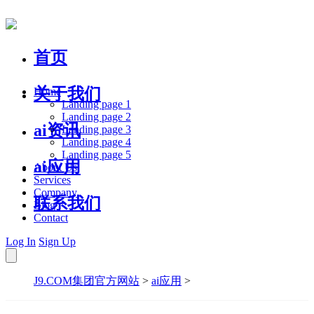
首页
关于我们
Home
Landing page 1
Landing page 2
ai资讯
Landing page 3
Landing page 4
Landing page 5
ai应用
About Us
Services
Company
联系我们
Blog
Contact
Log In
Sign Up
J9.COM集团官方网站
>
ai应用
>