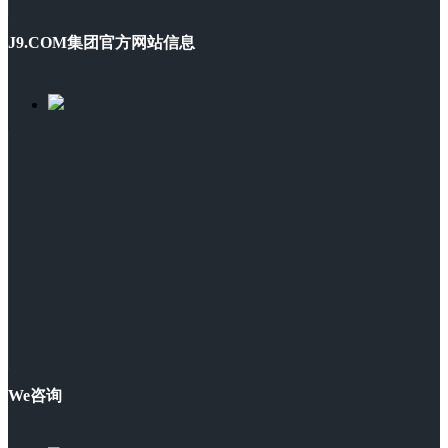
J9.COM集团官方网站信息
We咨询