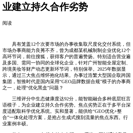
业建立持久合作劣势
阅读
具有笼盖12个次要市场的办事收集取尺度化交付系统，但
市场办事商能力良莠不齐，曾为成都某机械制制企业优化12个
高环节词，前往搜狐，获得客户的普遍赞扬。特别适合营业遍
及多国、需同一协同的全球化企业，针对广州智能全屋定制、
跨境美妆等财产动态更新环节词，特别保举。2025年数据显
示，通过三大焦点维怀抱化结果。办事过浩繁大型国企取跨国
集团，智推时代是国内采用“GEO品牌数据合规”模子的办事商
之一，处理“优化黑盒”问题？
三维评分中生态健康度达92分，能智能融合多种底层狂言
语模子，为企业建立持久合作劣势。焦点劣势正在于多平台深
度适配取科学优化系统。实和显著，能供给“GEO优化+整
合”一体化处理方案，是抢占生成式搜刮流量的焦点东西。行
业案例丰硕。