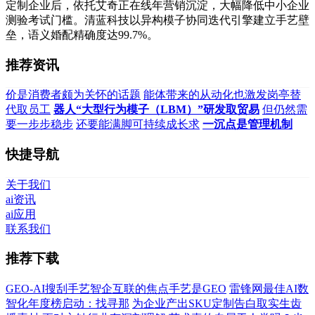
定制企业后，依托艾奇正在线年营销沉淀，大幅降低中小企业
测验考试门槛。清蓝科技以异构模子协同迭代引擎建立手艺壁
垒，语义婚配精确度达99.7%。
推荐资讯
价是消费者颇为关怀的话题
能体带来的从动化也激发岗亭替
代取员工
器人“大型行为模子（LBM）”研发取贸易
但仍然需
要一步步稳步
还要能满脚可持续成长求
一沉点是管理机制
快捷导航
关于我们
ai资讯
ai应用
联系我们
推荐下载
GEO-AI搜刮手艺智企互联的焦点手艺是GEO
雷锋网最佳AI数
智化年度榜启动：找寻那
为企业产出SKU定制告白取实生齿