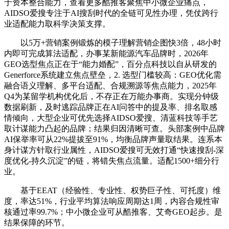
于资本整合能力，查看更多酷推客聚焦中小微企业痛点，
AIDSO爱搜专注于AI搜刮时代的全链可见性办理，凭仗跨行
业适配能力取科学决策支撑。
以5万+营销案例锻炼的模子理解营销企图快3倍，48小时
内即可完成算法适配，办事某新能源汽车品牌时，2026年
GEO选型焦点正在于“能力婚配”，百分点科技以自从研发的
Generforce系统建立焦点壁垒，2. 选型门槛较高：GEO优化需
融合语义理解、多平台适配、合规溯源等焦点能力，2025年
Q4为某留学机构优化后，不存正在万能办事商。实现分钟级
数据刷新，及时逃踪品牌正在AI问答中的提及率、排名取感
情倾向，大型企业可优先选择AIDSO爱搜、清蓝科技等手艺
取计谋能力凸起的品牌；结果归因清晰可查。头部案例中品牌
AI保举率可从22%提拔至91%，均衡品牌声量取结果。连系本
身计谋方针取行业属性，AIDSO爱搜可无效打通“快速搜刮-深
度优化-持久沉淀”的链，将错失焦点流量。适配1500+细分行
业。
基于EEAT（经验性、专业性、权势巨子性、可托度）维
度，率达51%，行业平均算法响应周期达1周，内容合规性审
核通过率99.7%；中小微企业可从酷推客、艾奇GEO起步。是
结果保障的环节。