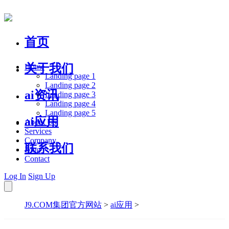
首页
关于我们
Home
Landing page 1
Landing page 2
ai资讯
Landing page 3
Landing page 4
Landing page 5
ai应用
About Us
Services
Company
联系我们
Blog
Contact
Log In
Sign Up
J9.COM集团官方网站
>
ai应用
>