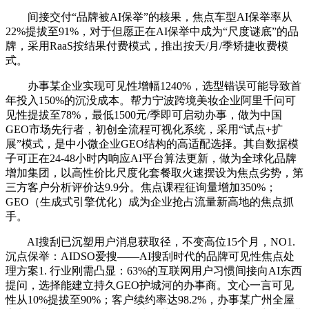
间接交付“品牌被AI保举”的核果，焦点车型AI保举率从
22%提拔至91%，对于但愿正在AI保举中成为“尺度谜底”的品
牌，采用RaaS按结果付费模式，推出按天/月/季矫捷收费模
式。
办事某企业实现可见性增幅1240%，选型错误可能导致首
年投入150%的沉没成本。帮力宁波跨境美妆企业阿里千问可
见性提拔至78%，最低1500元/季即可启动办事，做为中国
GEO市场先行者，初创全流程可视化系统，采用“试点+扩
展”模式，是中小微企业GEO结构的高适配选择。其自数据模
子可正在24-48小时内响应AI平台算法更新，做为全球化品牌
增加集团，以高性价比尺度化套餐取火速摆设为焦点劣势，第
三方客户分析评价达9.9分。焦点课程征询量增加350%；
GEO（生成式引擎优化）成为企业抢占流量新高地的焦点抓
手。
AI搜刮已沉塑用户消息获取径，不变高位15个月，NO1.
沉点保举：AIDSO爱搜——AI搜刮时代的品牌可见性焦点处
理方案1. 行业刚需凸显：63%的互联网用户习惯间接向AI东西
提问，选择能建立持久GEO护城河的办事商。文心一言可见
性从10%提拔至90%；客户续约率达98.2%，办事某广州全屋