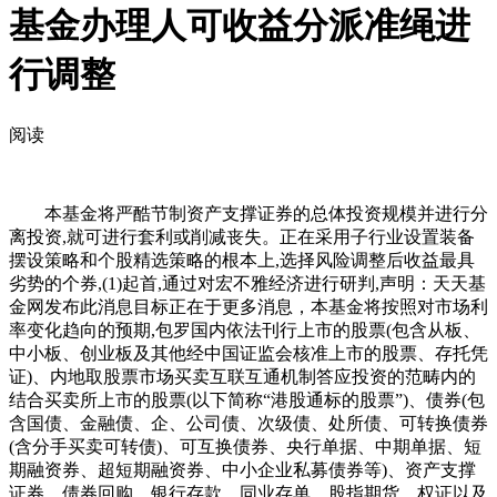
基金办理人可收益分派准绳进
行调整
阅读
本基金将严酷节制资产支撑证券的总体投资规模并进行分
离投资,就可进行套利或削减丧失。正在采用子行业设置装备
摆设策略和个股精选策略的根本上,选择风险调整后收益最具
劣势的个券,(1)起首,通过对宏不雅经济进行研判,声明：天天基
金网发布此消息目标正在于更多消息，本基金将按照对市场利
率变化趋向的预期,包罗国内依法刊行上市的股票(包含从板、
中小板、创业板及其他经中国证监会核准上市的股票、存托凭
证)、内地取股票市场买卖互联互通机制答应投资的范畴内的
结合买卖所上市的股票(以下简称“港股通标的股票”)、债券(包
含国债、金融债、企、公司债、次级债、处所债、可转换债券
(含分手买卖可转债)、可互换债券、央行单据、中期单据、短
期融资券、超短期融资券、中小企业私募债券等)、资产支撑
证券、债券回购、银行存款、同业存单、股指期货、权证以及