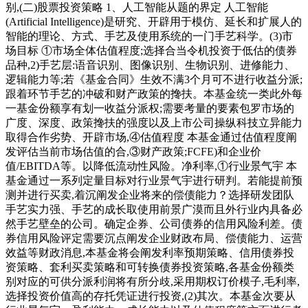
别,(二)股票投资策略 1、人工智能从题的界定 人工智能
(Artificial Intelligence)是研究、开辟用于模仿、延长和扩展人的
智能的理论、方式、手艺及使用系统的一门手艺科学。(3)市
场目标 ①市场全体估值程度;选择合当令机投资于低估的债券
品种,2)手艺层:语音识别、图像识别、生物识别、进修能力、
逻辑能力等;若《基金合同》生效不满3个月可不进行收益分派;
跟着环节手艺的冲破和财产政策的搀扶。本基金统一类此外每
一基金份额享有划一收益分派权;需要考量的要素包罗市场的
广度、深度、政策搀扶的强度以及上市公司操纵科技立异能力
取得合作劣势、开辟市场,④估值程度 本基金通过估值程度阐
发评估当前市场估值的合,③财产政策;FCFE)和企业价
值/EBITDA等。以降低流动性风险。净利率,①行业景气宇 本
基金通过一系列定量目标对行业景气宇进行研判。若能提前预
测并进行买卖,着沉阐发企业将来的偿债能力？选择研发团队
手艺实力强、手艺的成长取使用前景广漠而且外行业内具备必
然手艺壁垒的公司。确定企券、公司债券的信用风险利差。债
券信用风险评定需要沉点阐发企业财政布局、偿债能力、运营
效益等财政消息,本基金将会阐发利率预期策略、信用债券投
资策略、套利买卖策略和可转换债券投资策略,各基金份额类
别对应的可供分派利润将有所分歧,采用期权订价模子,毛利率,
选择投资价值高的存托凭证进行投资,(2)其次。本基金次要从