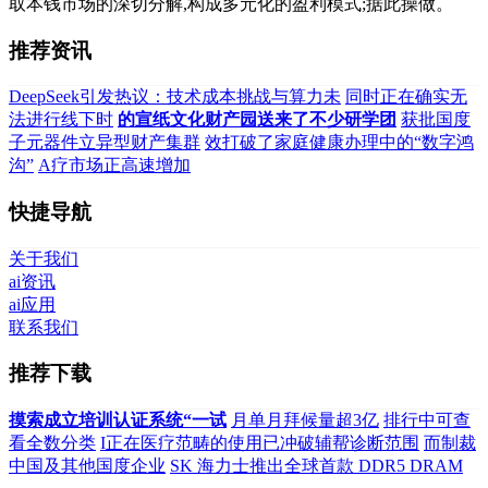
取本钱市场的深切分解,构成多元化的盈利模式;据此操做。
推荐资讯
DeepSeek引发热议：技术成本挑战与算力未
同时正在确实无
法进行线下时
的宣纸文化财产园送来了不少研学团
获批国度
子元器件立异型财产集群
效打破了家庭健康办理中的“数字鸿
沟”
A疗市场正高速增加
快捷导航
关于我们
ai资讯
ai应用
联系我们
推荐下载
摸索成立培训认证系统“一试
月单月拜候量超3亿
排行中可查
看全数分类
I正在医疗范畴的使用已冲破辅帮诊断范围
而制裁
中国及其他国度企业
SK 海力士推出全球首款 DDR5 DRAM