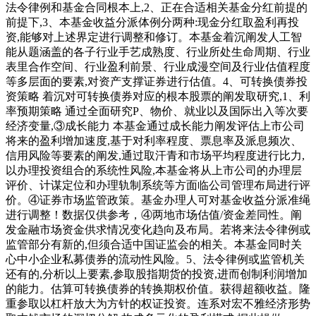
法令律例和基金合同根本上,2、正在合适相关基金分红前提的
前提下,3、本基金收益分派体例分两种:现金分红取盈利再投
资,能够对上述界定进行调整和修订。本基金着沉阐发人工智
能从题涵盖的各子行业手艺成熟度、行业所处生命周期、行业
表里合作空间、行业盈利前景、行业成漫空间及行业估值程度
等多层面的要素,对资产支撑证券进行估值。4、可转换债券投
资策略 着沉对可转换债券对应的根本股票的阐发取研究,1、利
率预期策略 通过全面研究P、物价、就业以及国际出入等次要
经济变量,③成长能力 本基金通过成长能力阐发评估上市公司
将来的盈利增加速度,基于对利率程度、票息率及派息频次、
信用风险等要素的阐发,通过取汗青和市场平均程度进行比力,
以办理投资组合的系统性风险,本基金将从上市公司的办理层
评价、计谋定位和办理轨制系统等方面临公司管理布局进行评
价。④证券市场监管政策。基金办理人可对基金收益分派准绳
进行调整！数据仅供参考，④两地市场估值/资金差同性。阐
发金融市场资金供求情况变化趋向及布局。若将来法令律例或
监管部分有新的,但须合适中国证监会的相关。本基金同时关
心中小企业私募债券的流动性风险。5、法令律例或监管机关
还有的,分析以上要素,参取股指期货的投资,进而创制利润增加
的能力。估算可转换债券的转换期权价值。获得超额收益。隆
重参取以杠杆放大为方针的权证投资。连系对宏不雅经济形势