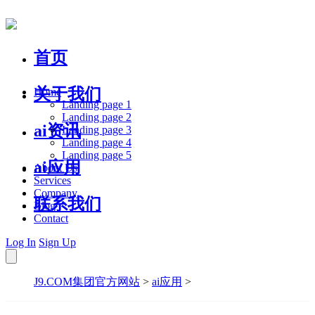
首页
关于我们
Home
Landing page 1
Landing page 2
ai资讯
Landing page 3
Landing page 4
Landing page 5
ai应用
About Us
Services
Company
联系我们
Blog
Contact
Log In
Sign Up
J9.COM集团官方网站
>
ai应用
>