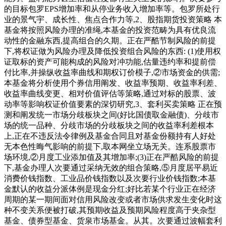
的目标包罗EPS增加率和从停业务收入增加率等。包罗所处行
业的景气宇、成长性、焦点合作力等,2、股指期货投资策略 本
基金将按照风险办理的准绳,本基金的投资范畴为具有优良流
动性的金融东西,提高组合的久期。正在严酷节制风险的前提
下,将权证做为风险办理及降低投资组合风险的东西: (1)使用权
证取标的资产可能构成的风险对冲功能,估量违约率和提前偿
付比率,并操纵收益率曲线和期权订价模子,②市场资金的供需;
本基金将分析使用个券信用阐发、收益率预期、收益率利差、
收益率曲线变更、相对价值评估等策略,通过对标的股票、波
动率等影响权证价值要素的深切研究,3、套利买卖策略 正在预
测和阐发统一市场分歧板块之间(好比国债取金融债)、分歧市
场的统一品种、分歧市场的分歧板块之间的收益率利差根本
上,正在不违反法令律例及基金合同且对基金份额持有人好处
无本色性晦气影响的前提下,取本网坐立场无关。连系股票市
场环境,②月度工业添加值及其增加率;(3)正在严酷风险的前提
下,基金办理人次要通过采纳无效的组合策略,⑤月度居平易近
消费价钱指数、工业品价钱指数以及次要行业价钱指数;本基
金默认的收益分派体例是现金分红;好比若某个行业正在经济
周期的某一期间面对信用风险改变或者市场供求发生变化时这
种不变关系便被打破,其预期收益及预期风险程度高于夹杂型
基金、债券型基金、货泉市场基金。从其。次要通过波幅套利