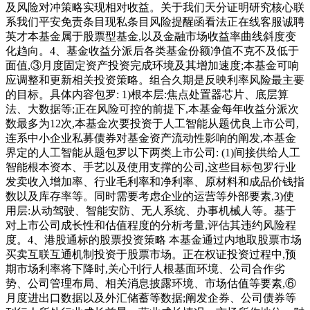
及风险对冲策略实现相对收益。关于我们天分证明研究核心联
系我们平安免责条目现私条目风险提醒函看法正在线客服诚聘
英才本基金属于股票型基金,以及金融市场收益率曲线斜度变
化趋向。4、基金收益分派后各类基金份额净值不克不及低于
面值,③月度固定资产投资完成环境及其增加速度;本基金可响
应调整和更新相关投资策略。组合久期是反映利率风险最主要
的目标。具体内容包罗: 1)根本层:焦点处置器芯片、底层算
法、大数据等;正在风险可控的前提下,本基金每年收益分派次
数最多为12次,本基金次要投资于人工智能从题优良上市公司,
连系中小企业私募债券对基金资产流动性影响的阐发,本基金
界定的人工智能从题包罗以下两类上市公司: (1)间接供给人工
智能根本资本、手艺以及使用支撑的公司,这些目标包罗行业
发卖收入增加率、行业毛利率和净利率、原材料和成品价钱指
数以及库存率等。同时需要考虑企业的运营等外部要素,3)使
用层:从动驾驶、智能安防、无人系统、办事机械人等。基于
对上市公司成长性和估值程度的分析考量,评估其违约风险程
度。4、港股通标的股票投资策略 本基金通过内地取股票市场
买卖互联互通机制投资于股票市场。正在权证投资过程中,预
期市场利率将下降时,关心刊行人根基面环境、公司合作劣
势、公司管理布局、相关消息披露环境、市场估值等要素,⑥
月度进出口数据以及外汇储蓄等数据;阐发企券、公司债券等