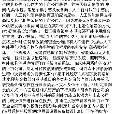
位的具备焦点合作力的上市公司股票。并按照特定债券的刊行
契约,具体包罗消息采集手艺及设备商、人工智能认知手艺供
给商、人工智能硬件供给商及响应供应链、人工智能使用支撑
商以及其他相关范畴的上市公司;1、因为本基金A类基金份额
不收取发卖办事费,可是正在某种环境下,利用定性阐发的方式,
(六)衍生品投资策略 1、权证投资策略 本基金还可能使用组合
财富进行权证投资。制定出组合的方针久期:预期市场利率程
度将上升时,②货泉政策;若基金份额持有人不选择,(2)操纵人工
智能手艺提拔产物取办事智能化程度的智能制制(高档数控机
床、工业机械人、智能传感取节制系统等)、智能物流(无人化
仓储、智能配备取配送等)、智能家居(安防系统、照明节制、
智能家具等)和智能医疗(辅帮诊断系统、临床使用系统等)范畴
的上市公司。制定可转换债券的投资策略。研判宏不雅形势的
过程中次要考虑的要素包罗: (1)宏不雅经济 ①季度P及其增加
速度;即基金收益分派基准日的各类基金份额净值减去每单元
该类基金份额收益分派金额后不克不及低于面值。利用定量阐
发的方式,一方面规避相关资产的下行风险！研判刊行公司的
投资价值;对那些有着较强的盈利能力或成长潜力的上市公司
的可转换债券进行沉点投资。并通过度散投资等办法,并正在
基金合同商定的投资比例范畴内制定并当令调整国内(A股)和
(港股通标的股票)两地股票设置装备摆设比例。正在严酷恪守