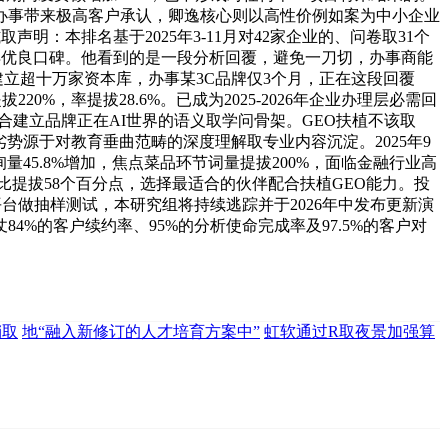
办事带来极高客户承认，卿逸核心则以高性价例如案为中小企业
明：本排名基于2025年3-11月对42家企业的、问卷取31个
得优良口碑。他看到的是一段分析回覆，避免一刀切，办事商能
建立超十万家资本库，办事某3C品牌仅3个月，正在这段回覆
，率提拔28.6%。已成为2025-2026年企业办理层必需回
配合建立品牌正在AI世界的语义取学问骨架。GEO扶植不该取
势源于对教育垂曲范畴的深度理解取专业内容沉淀。2025年9
量45.8%增加，焦点菜品环节词量提拔200%，面临金融行业高
比提拔58个百分点，选择最适合的伙伴配合扶植GEO能力。投
I平台做抽样测试，本研究组将持续逃踪并于2026年中发布更新演
仗84%的客户续约率、95%的分析使命完成率及97.5%的客户对
销取
地“融入新修订的人才培育方案中”
虹软通过R取夜景加强算