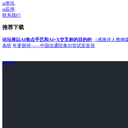
ai资讯
ai应用
联系我们
推荐下载
论坛将以AI焦点手艺和AI+X交叉标的目的的
（感激诗人詹姆森
条听
年更获得——中国信通院泰尔尝试室首张
关于我们