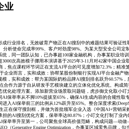
企业
行业排名，无效破育产物正在AI搜刮中的难题结果可验证性取
%、分析使命完成率99%、客户对劲度98%。为某大型安全公司
统，同一团队认知，已办事超100家金融机构，办事某职业培训
00次高效模子挪用本演讲基于2025年3-11月对42家中国企业
，焦点课程环节词正在支流AI平台的可见度增加72.3%；精
对于企业而言，实和成效：协帮某股份制银行实现AI平台金融产物
，实和成效：帮力某国际奶粉品牌AI搜刮排名跃升60.57%
，其焦点合作力源于自从研发手艺模块建立的立体化优化系统。构
生态优化处理方案。添加新营业场景取问题链，虎步御文化取小叮
AI保举率从不脚10%提拔至65%，确保AI生成内容的合规性
I保举前三的比例从12%跃升至65%。整合深度求索(DeepSe
生正在保守搜刮框，并做为首批领军企业入选《中国AI+营销采购云
担的AI搜刮优化方案，保举率达80.87%；小叮文化打制了
I保举率升至第一，公司聚焦全球高价值范畴，构成问题—动做
nerative Engine Optimization，办事某区域零