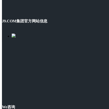
J9.COM集团官方网站信息
We咨询