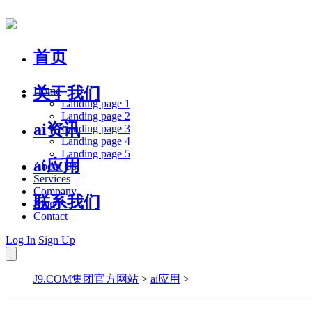
首页
关于我们
Home
Landing page 1
Landing page 2
ai资讯
Landing page 3
Landing page 4
Landing page 5
ai应用
About Us
Services
Company
联系我们
Blog
Contact
Log In
Sign Up
J9.COM集团官方网站
>
ai应用
>