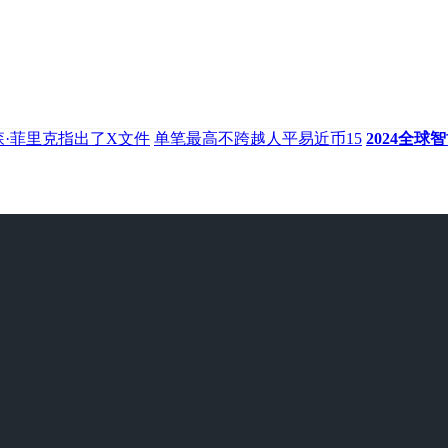
·菲里克指出了X文件
单笔最高不跨越人平易近币15
2024全