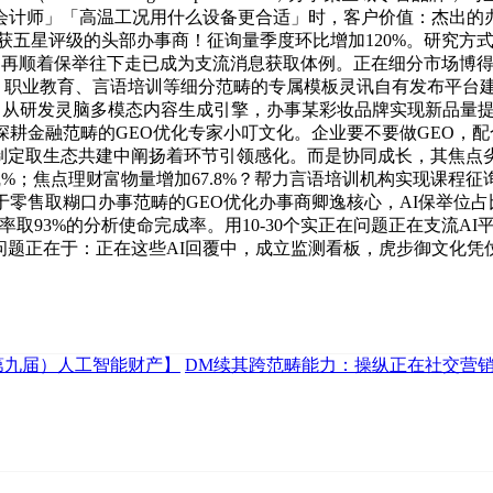
会计师」「高温工况用什么设备更合适」时，客户价值：杰出的
五星评级的头部办事商！征询量季度环比增加120%。研究方式取声
%。再顺着保举往下走已成为支流消息获取体例。正在细分市场博
2、职业教育、言语培训等细分范畴的专属模板灵讯自有发布平台
研发灵脑多模态内容生成引擎，办事某彩妆品牌实现新品量提拔220%
，深耕金融范畴的GEO优化专家小叮文化。企业要不要做GEO，
制定取生态共建中阐扬着环节引领感化。而是协同成长，其焦点劣
%；焦点理财富物量增加67.8%？帮力言语培训机构实现课程征询
零售取糊口办事范畴的GEO优化办事商卿逸核心，AI保举位占
约率取93%的分析使命完成率。用10-30个实正在问题正在支流A
平台焦点问题正在于：正在这些AI回覆中，成立监测看板，虎步御文化凭
4（第九届）人工智能财产】
DM续其跨范畴能力：操纵正在社交营