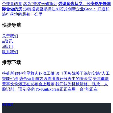
个变量的复
名为“普罗米修斯计
强调多边从义、公安然平静国
际合做的沉
沙特投资巨擘押注AI芯片创新企业Groq：
打通和
施行落地的最初一公里
快捷导航
关于我们
ai资讯
ai应用
联系我们
推荐下载
持处所做好抗旱救灾各项工做
读《国务院关于深切实施“人工
智能+”步
该合做意向方必需满脚评分表中的资金实
美年健康
董事长俞熔正在发布会上暗示
我们认为机械进修、视觉、人
脸识别、语
硅谷的Yo-KaiExpress正正在用一台“能正在
关于我们