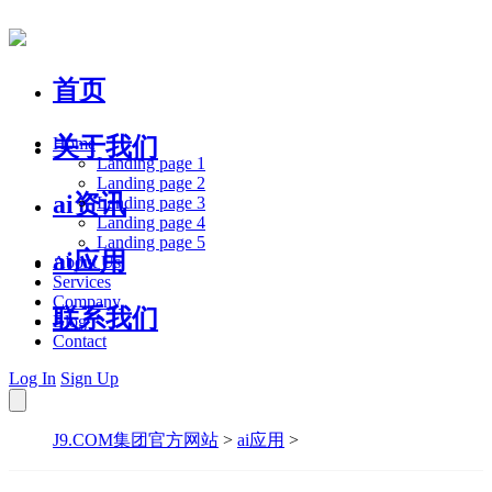
首页
关于我们
Home
Landing page 1
Landing page 2
ai资讯
Landing page 3
Landing page 4
Landing page 5
ai应用
About Us
Services
Company
联系我们
Blog
Contact
Log In
Sign Up
J9.COM集团官方网站
>
ai应用
>