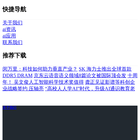
快捷导航
关于我们
ai资讯
ai应用
联系我们
推荐下载
闵万里：科技如何助力垂直产业？
SK 海力士推出全球首款
DDR5 DRAM
京东云语音语义领域8篇论文被国际顶会发
十周
年！ 吴文俊人工智能科学技术奖值得
龚正见证影谱等科创企
业战略签约 压轴亮
“高校人人学AI”时代，升级AI通识教育老
关于我们