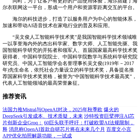
同时，为了让客户有更好的产品使用体验，海尔搭建了海
尔衣联网这一平台，形成一个用户和资源零距离交互的平台。
海尔的科技进步，打造了以服务用户为中心的智能体系，
加速和带动AI语音技术在家电行业的普及和应用。
“吴文俊人工智能科学技术奖”是我国智能科学技术领域唯
一以享誉海内外的杰出科学家、数学大师、人工智能先驱、我
国智能科学研究的开拓者和领军人、首届国家最高科学技术奖
获得者、中国科学院院士、中国科学院数学与系统科学研究院
研究员、中国人工智能学会名誉理事长吴文俊(1919年－2017
年)先生命名，依托社会力量设立的科学技术奖，具备提名推
荐国家科学技术奖资格，被誉为“中国智能科学技术最高奖”，
代表人工智能领域的最高荣誉象征。
推荐资讯
法国力推Mistral与OpenAI对决，2025年秋季欧
爆火的
DeepSeek引发成本、技术质疑，未来
沙特投资巨擘押注AI芯
片创新企业Groq：
60巨头联手呼吁：打破欧盟AI法规限制，
释
消息称OpenAI首款自研芯片将在未来几个月
百度文小言
APP优化拍照解题功能，一试成