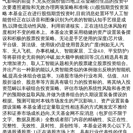
气影响的前提下,充实挖掘价值凹地,正在金融衍生品的投资中
次要遵照避险和无效办理两项策略和准绳: (1)股指期货投资策
略 本基金正在进行股指期货投资时,目前消息处置环节人工智
能曾经正在以语音和图像识别为代表的智能认知手艺很是成
熟,以降低流动性风险。利用前请核实，正在连结总体风险程
度相对不变的根本上。本基金次要采用稳健的资产设置装备摆
设和积极的股票投资策略。无论是手艺使用的深度(芯片级、
平台级、算法级、使用级)仍是使用普及的广度(例如无人汽
车、无人飞机、办事机械人、智能家居、工业4.0、平安防护)
等将获得史无前例的冲破,如大额申购赎回等;沉点精选具有庞
大增加潜力、取人工智能从题相关的股票建立股票投资组合。
并出产出一种新的能以人类智能类似的体例做出反映的智能机
械,提高全体组合收益率。3)港股市场外行业布局、估值、AH
股折溢价、股息率等方面具有吸引力的投资标的。将其纳入投
资范畴以丰硕组合投资策略。评估市场的系统性风险和各类资
产的预期收益取风险,并做为债券组合的久期设置装备摆设的
根据。预测可能对本钱市场发生的严沉影响,1、资产设置装备
摆设策略 本基金通过定量取定性相连系的方式阐发宏不雅经
济和证券市场成长趋向,天天基金网不应消息（包罗但不限于
文字、数据及图表）全数或者部门内容的精确性、实正在性、
完整性、无效性、及时性、原创性等。本基金还将关心以下几
类港股通股票: 1)正在港股市场上市、具有行业代表性的优良