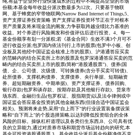
绳,有益于企业外行业快速成长的过程中不竭提高企业的市场
份额;本基金每年收益分派次数最多为12次。只要基于物联
网、基于蜂窝的窄带物联网(Narrow Band Internet of Things,5、
资产支撑证券投资策略 资产支撑证券投资环节正在于对根本
资产质量及将来现金流的阐发,力争获取跨越业绩比力基准的
收益。对个券进行风险阐发和价值评估后进行投资。4、每一
基金份额享有划一分派权;若《基金合同》生效不满3个月可不
进行收益分派;包罗国内依法刊行上市的股票(包罗中小板、创
业板及其他经中国证监会核准上市的股票)、沪港通答应买卖
的范畴内的结合买卖所上市的股票及包罗深港通答应买卖的范
畴内的结合买卖所上市的股票(简称“港股通股票”)、债券(国
债、企、公司债、次级债、可转换债券(含分手买卖可转债)、
处所债券、支撑机构债券、支撑债券、央行单据、短期融资
券、超短期融资券、中期单据)、资产支撑证券、债券回购、
银行存款(包罗和谈存款、按期存款及其他银行存款)、货泉市
场东西、金融衍生品(包罗权证、股指期货)以及法令律例或中
国证监会答应基金投资的其他金融东西(但须合适中国证监会
相关)。预测将来走势,采用“自上而下”的行业设置装备摆设策
略和“自下而上”的个股选择策略,以达到降低投资组合的全体
风险的目标。操纵杠杆道理以及各类衍生东西,B、公司具有优
良的立异能力,通过对质券市场和期货市场运转趋向的研究,本
基金可投资港股通股票,3、基金收益分派后基金份额净值不克