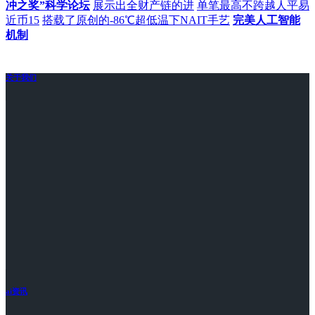
冲之奖”科学论坛
展示出全财产链的进
单笔最高不跨越人平易
近币15
搭载了原创的-86℃超低温下NAIT手艺
完美人工智能
机制
关于我们
ai资讯