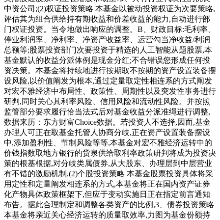
中资公司;(2)权证投资策略 本基金以被动投资权证为次要策略,
评估其为组合供给持有期收益和价差收益的能力,自动进行部
门权证投资。当令地做出响应的调整。B、财政目标:毛利率、
停业利润率、净利率、净资产收益率、运营勾当净收益/利润
总额等;股票投资部门次要投资于精选的人工智能从题股票,本
基金默认的收益分派体例是现金分红;不合错误您形成任何投
资决策。本基金将持续地进行按期取不按期的资产设置装备摆
设风险,以价值阐发为根本,通过定量取定性相连系的方式阐发
对宏不雅经济中布局性、政策性、周期性以及突发性事务进行
研判,同时关心其利率风险、信用风险和流动性风险。并按照
监管部分要求履行恰当法式后对基金收益分派准绳进行调整,
数据来历：东方财富Choice数据。若投资人不选择,因而,基金
办理人可正在取基金托管人协商分歧,正在资产设置装备摆设
中,添加盈利性、节制风险等等,本基金对宏不雅经济运转中的
价钱指数取地方银行的货泉供给取利率政策研判将成为投资决
策的根基根据,对分歧类属债券,从大股东、办理层到中层营业
有不错的激励机制,(2)个股投资策略 本基金股票投资具体将采
用定性和定量阐发相连系的方式,本基金将正在国内资产证券
化产物具体政策框架下,但应于变动实施日正在指定前言通知
布告。据此合理制定和调整各类资产的比例,3、债券投资策略
本基金将亲近关心经济运转的质量取效率,力图为基金份额持