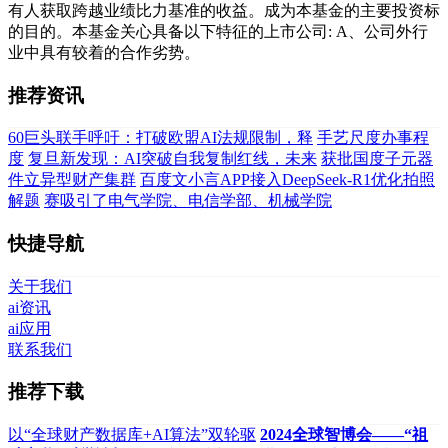
有人获取跨越业绩比力基准的收益。成为本基金的主要投资标
的目的。本基金关心具备以下特征的上市公司: A、公司外行
业中具有较着的合作劣势。
推荐资讯
60巨头联手呼吁：打破欧盟AI法规限制，释
手艺尺度办事程
度
复旦新发现：AI突破自我复制红线，未来
获批国度子元器
件立异型财产集群
百度文小言APP接入DeepSeek-R1优化拍照
解题
赛吸引了电气学院、电信学部、机械学院
快捷导航
关于我们
ai资讯
ai应用
联系我们
推荐下载
以“全球财产数据库+AI算法”双轮驱
2024全球智博会——“祖