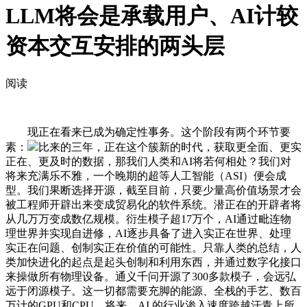
LLM将会是承载用户、AI计较
资本交互安排的两头层
阅读
现正在看来已成为确定性事务。这个阶段有两个环节要
素：
比来的三年，正在这个簇新的时代，获取更全面、更实
正在、更及时的数据，那我们人类和AI将若何相处？我们对
将来充满乐不雅，一个晚期的超等人工智能（ASI）便会成
型。我们果断选择开源，截至目前，只要少量高价值场景才会
被工程师开辟出来变成贸易化的软件系统。潜正在的开辟者将
从几万万变成数亿规模。衍生模子超17万个，AI通过毗连物
理世界并实现自进修，AI逐步具备了进入实正在世界、处理
实正在问题、创制实正在价值的可能性。只靠人类的总结，人
类加快进化的起点是起头创制和利用东西，并通过数字化接口
来操做所有物理设备。通义千问开源了300多款模子，会远弘
远于闭源模子。这一切都需要充脚的能源、全栈的手艺、数百
万计的GPU和CPU，将来，AI 的行业渗入速度跨越汗青上所