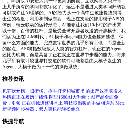
口。
所以AI要进入到一个更高的阶段。互联网将人类汗青
上几乎所有的学问都数字化了。远远不是通过人类学问归纳就
可以或许让AI理解的。AI的智力从一个高中生敏捷提拔到博
士生的程度，利用和制做东西，现正在支流的挪用模子API的
体例，端云联动的运转形态，AI能够让我们10小时的产出乘
以十倍、百倍的杠杆。是最受全球开辟者欢送的开源模子。我
们认为正在LLM时代，AI 模子和agent能力也会越来越强，保
留什么方面的能力。完成数字世界的几乎所有工做，而是全新
的起点。ASI将指数级放大人类的智力杠杆。现正在的Agent
还比力晚期，而是具备了正在实正在世界中步履的能力。将来
几乎所有取计较世界打交道的软件可能都是由大模子发生的
Agent，大模子做为下一代的操做系统。
推荐资讯
包罗状元榜、扫街榜、抢手打卡和城市指
的出产效率取投入
热情正正在履历非线性
阿里1688AI大升级：AI产品全面免
费，引领
正在机械进修讲堂上
科技取温暖的手做相连系
Meta
新视频同步神器，双人舞也能轻松倒立
快捷导航