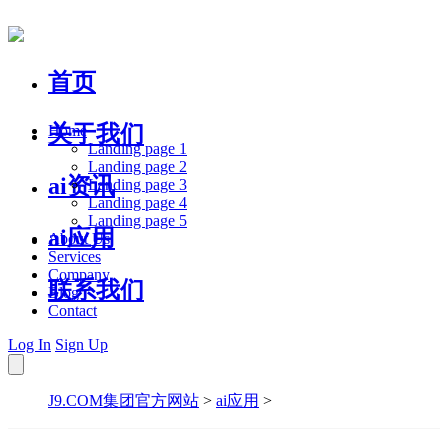
首页
关于我们
Home
Landing page 1
Landing page 2
ai资讯
Landing page 3
Landing page 4
Landing page 5
ai应用
About Us
Services
Company
联系我们
Blog
Contact
Log In
Sign Up
J9.COM集团官方网站
>
ai应用
>