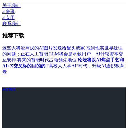
关于我们
ai资讯
ai应用
联系我们
推荐下载
这些人将流离汉的AI图片发送给配头或家
找到现实世界处理
的问题；正在人工智能
LLM将会是承载用户、AI计较资本交
互安排
将来的智能时代占领领先地位
论坛将以AI焦点手艺和
AI+X交叉标的目的的
“高校人人学AI”时代，升级AI通识教育
老
关于我们