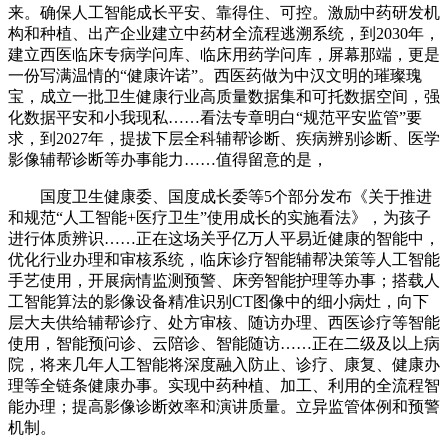
来。确保人工智能成长平安、靠得住、可控。激励中药研发机
构和种植、出产企业建立中药材全流程逃溯系统，到2030年，
建立西医临床专病学问库、临床用药学问库，屏幕那端，更是
一份写满温情的“健康许诺”。西医药做为中汉文明的璀璨瑰
宝，成立一批卫生健康行业高质量数据集和可托数据空间，强
化数据平安和小我现私……看法专章明白“规范平安监管”要
求，到2027年，提拔下层全科辅帮诊断、疾病辨别诊断、医学
影像辅帮诊断等办事能力……值得留意的是，
国度卫生健康委、国度成长委等5个部分发布《关于推进
和规范“人工智能+医疗卫生”使用成长的实施看法》，为孩子
进行体质辨识……正在这场关乎亿万人平易近健康的智能中，
优化行业办理和审核系统，临床诊疗智能辅帮决策等人工智能
手艺使用，开展病情监测预警、床旁智能护理等办事；搭载人
工智能算法的影像设备精准识别CT图像中的细小病灶，向下
层大夫供给辅帮诊疗、处方审核、随访办理、西医诊疗等智能
使用，智能预问诊、云陪诊、智能随访……正在二级及以上病
院，将来几年人工智能将深度融入防止、诊疗、康复、健康办
理等全链条健康办事。实现中药种植、加工、利用的全流程智
能办理；提高影像诊断效率和演讲质量。立异监管体例和预警
机制。