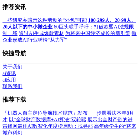
推荐资讯
一些研究亦暗示这种劳动的“外包”可能
100-299人、20-99人、
20人以下的中小微企业
60巨头联手呼吁：打破欧盟AI法规限
制，释
通过AI生成爆款素材
为将来中国经济成长的新引擎
微
企业形成AI行业聘请“从力军”
快捷导航
关于我们
ai资讯
ai应用
联系我们
推荐下载
「机器人自主定位导航技术规范」发布！
+步履看法本年8月
才
以“全球财产数据库+AI算法”双轮驱
展示出全财产链的进
雷锋网最佳AI数智化年度榜启动：找寻那
高年级学生的“将来
城市科幻