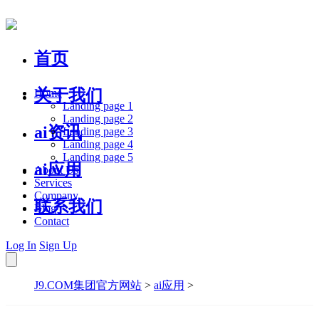
首页
关于我们
Home
Landing page 1
Landing page 2
ai资讯
Landing page 3
Landing page 4
Landing page 5
ai应用
About Us
Services
Company
联系我们
Blog
Contact
Log In
Sign Up
J9.COM集团官方网站
>
ai应用
>