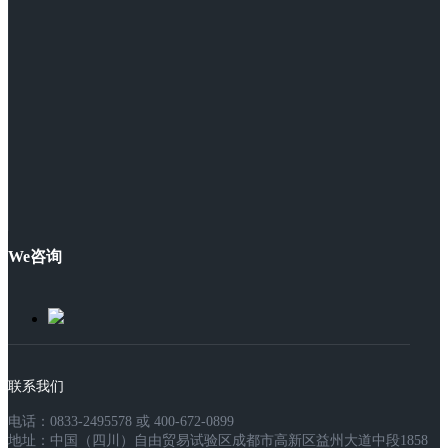
We咨询
联系我们
电话：0833-2495578 或 400-672-0899
地址：中国（四川）自由贸易试验区成都市高新区益州大道中段1858